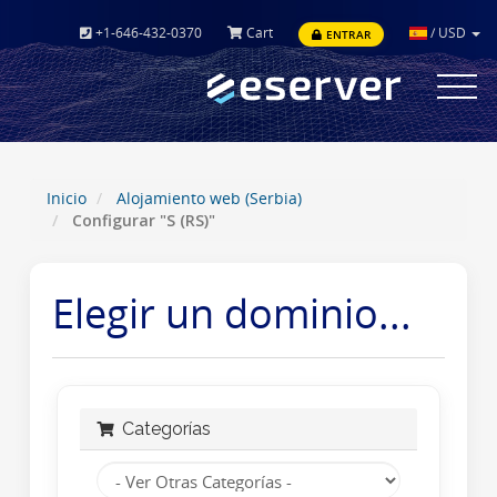
+1-646-432-0370
Cart
/
USD
ENTRAR
Toggle
navigat
Inicio
Alojamiento web (Serbia)
Configurar "S (RS)"
Elegir un dominio...
Categorías