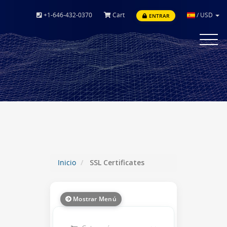
+1-646-432-0370
Cart
/
USD
ENTRAR
Toggle
navigat
Inicio
SSL Certificates
Mostrar Menú