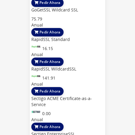
Pedir Ahora
GoGetSSL Wildcard SSL
75.79
Anual
Pedir Ahora
RapidSSL Standard
16.15
Anual
Pedir Ahora
RapidSSL WildcardSSL
141.91
Anual
Pedir Ahora
Sectigo ACME Certificate-as-a-
Service
0.00
Anual
Pedir Ahora
Sectigo EnterpriseSSL