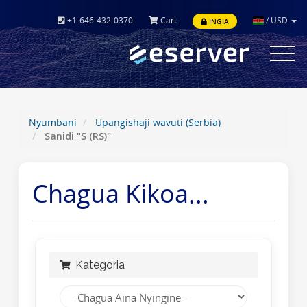
+1-646-432-0370
Cart
/
USD
INGIA
Toggle
navigat
Nyumbani
Upangishaji wavuti (Serbia)
Sanidi "S (RS)"
Chagua Kikoa...
Kategoria