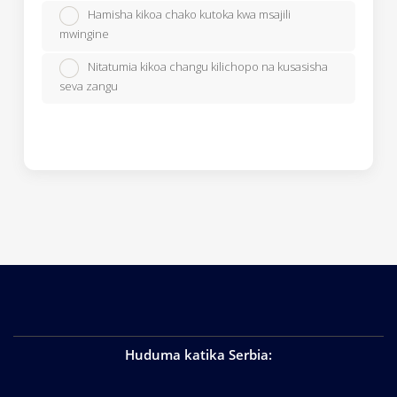
Hamisha kikoa chako kutoka kwa msajili
mwingine
Nitatumia kikoa changu kilichopo na kusasisha
seva zangu
Huduma katika Serbia
: