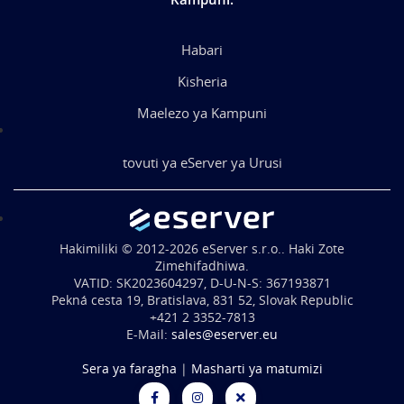
Habari
Kisheria
Maelezo ya Kampuni
tovuti ya eServer ya Urusi
Hakimiliki © 2012-2026 eServer s.r.o.. Haki Zote
Zimehifadhiwa.
VATID: SK2023604297, D-U-N-S: 367193871
Pekná cesta 19, Bratislava, 831 52, Slovak Republic
+421 2 3352-7813
E-Mail:
sales@eserver.eu
Sera ya faragha
|
Masharti ya matumizi