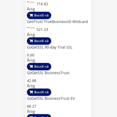
716.82
Årlig
Bestill nå
GeoTrust TrueBusinessID Wildcard
521.23
Årlig
Bestill nå
GoGetSSL 90-day Trial SSL
0.00
Årlig
Bestill nå
GoGetSSL BusinessTrust
42.88
Årlig
Bestill nå
GoGetSSL BusinessTrust EV
88.27
Årlig