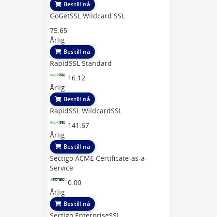
Bestill nå
GoGetSSL Wildcard SSL
75.65
Årlig
Bestill nå
RapidSSL Standard
16.12
Årlig
Bestill nå
RapidSSL WildcardSSL
141.67
Årlig
Bestill nå
Sectigo ACME Certificate-as-a-
Service
0.00
Årlig
Bestill nå
Sectigo EnterpriseSSL