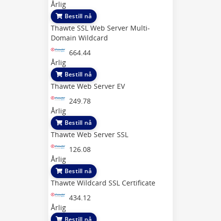
Årlig
Bestill nå
Thawte SSL Web Server Multi-
Domain Wildcard
664.44
Årlig
Bestill nå
Thawte Web Server EV
249.78
Årlig
Bestill nå
Thawte Web Server SSL
126.08
Årlig
Bestill nå
Thawte Wildcard SSL Certificate
434.12
Årlig
Bestill nå