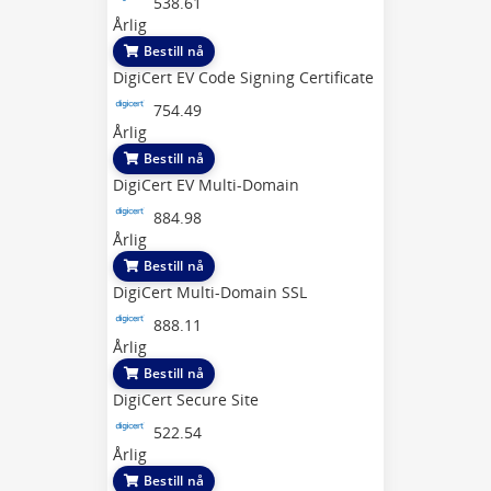
538.61
Årlig
Bestill nå
DigiCert EV Code Signing Certificate
754.49
Årlig
Bestill nå
DigiCert EV Multi-Domain
884.98
Årlig
Bestill nå
DigiCert Multi-Domain SSL
888.11
Årlig
Bestill nå
DigiCert Secure Site
522.54
Årlig
Bestill nå