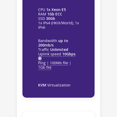
CPU
1x Xeon E5
RAM
1Gb ECC
SSD
30Gb
1x IPv4 (HKIX/World), 1x
IPv6
Bandwidth
up to
200mb/s
Traffic
Unlimited
Uplink speed
10Gbps
Ping
|
100Mb file
|
1Gb file
KVM
Virtualization