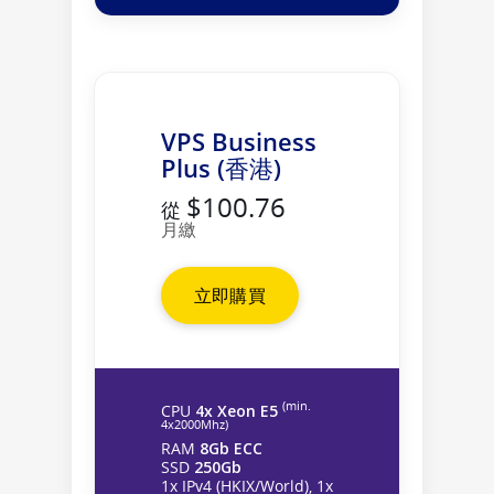
VPS Business
Plus (香港)
$100.76
從
月繳
立即購買
(min.
CPU
4x Xeon E5
4х2000Mhz)
RAM
8Gb ECC
SSD
250Gb
1x IPv4 (HKIX/World), 1x