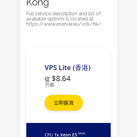
Kong
Full service description and list of
available options is located at
https://www.eserver.eu/vds/hk/.
VPS Lite (香港)
$8.64
從
月繳
立即購買
(min.
CPU
1x Xeon E5