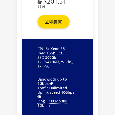
$201.51
從
月繳
立即購買
CPU
6x Xeon E5
RAM
16Gb ECC
SSD
500Gb
1x IPv4 (HKIX, World),
1x IPv6
Bandwidth
up to
1Gbps
Traffic
Unlimited
Uplink speed
10Gbps
Ping
|
100Mb file
|
1Gb file