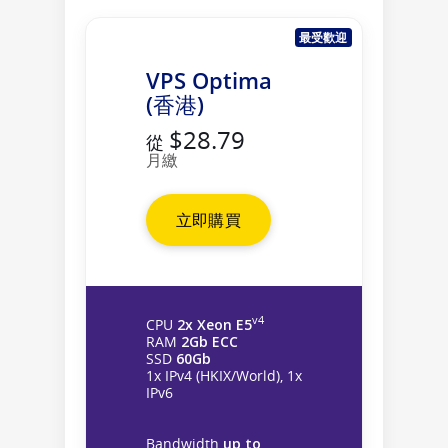
最受歡迎
VPS Optima
(香港)
$28.79
從
月繳
立即購買
v4
CPU
2x Xeon E5
RAM
2Gb ECC
SSD
60Gb
1x IPv4 (HKIX/World), 1x
IPv6
Bandwidth
up to