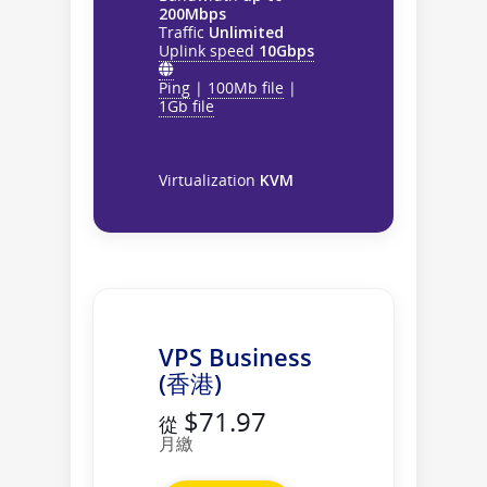
200Mbps
Traffic
Unlimited
Uplink speed
10Gbps
Ping
|
100Mb file
|
1Gb file
Virtualization
KVM
VPS Business
(香港)
$71.97
從
月繳