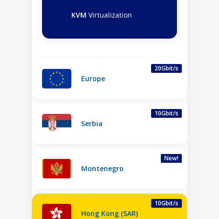
KVM
Virtualization
20Gbit/s
Europe
10Gbit/s
Serbia
New!
Montenegro
10Gbit/s
Hong Kong (SAR)