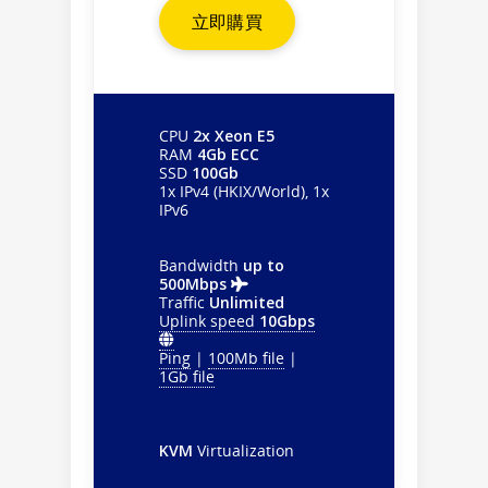
立即購買
CPU
2x Xeon E5
RAM
4Gb ECC
SSD
100Gb
1x IPv4 (HKIX/World), 1x
IPv6
Bandwidth
up to
500Mbps
Traffic
Unlimited
Uplink speed
10Gbps
Ping
|
100Mb file
|
1Gb file
KVM
Virtualization