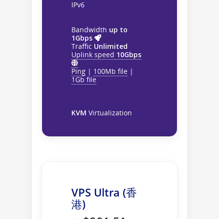
IPv6
Bandwidth
up to
1Gbps
Traffic
Unlimited
Uplink speed
10Gbps
Ping
|
100Mb file
|
1Gb file
KVM
Virtualization
VPS Ultra (香
港)