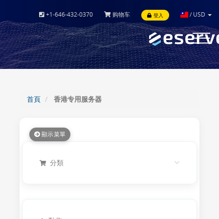
+1-646-432-0370
购物车
/
USD
登入
Toggle
navigat
首頁
香港专用服务器
顯示菜單
分類