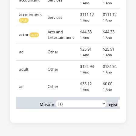
accountant
Services
1 Ano
1 Ano
accountants
$111.12
$111.12
Services
1 Ano
1 Ano
SALE!
Arts and
$44.33
$44.33
actor
SALE!
Entertainment
1 Ano
1 Ano
$25.91
$25.91
ad
Other
1 Ano
1 Ano
$124.94
$124.94
adult
Other
1 Ano
1 Ano
$35.12
$0.00
ae
Other
1 Ano
1 Ano
Anterior
Mostrar
registos