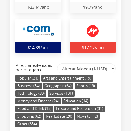
$23.61/ano
$9.79/ano
$14.39/ano
$17.27/ano
Procurar extensões
por categoria
Popular (31)
Arts and Entertainment (19)
Business (34)
Geographic (64)
Sports (19)
Technology (30)
Services (101)
Money and Finance (24)
Education (14)
Food and Drink (15)
Leisure and Recreation (31)
Shopping (62)
Real Estate (20)
Novelty (42)
Other (654)