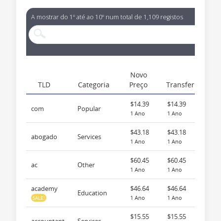
A mostrar do 1º até ao 10º num total de 1,109 registos
Novo
TLD
Categoria
Preço
Transferir
$14.39
$14.39
com
Popular
1 Ano
1 Ano
$43.18
$43.18
abogado
Services
1 Ano
1 Ano
$60.45
$60.45
ac
Other
1 Ano
1 Ano
academy
$46.64
$46.64
Education
1 Ano
1 Ano
SALE!
$15.55
$15.55