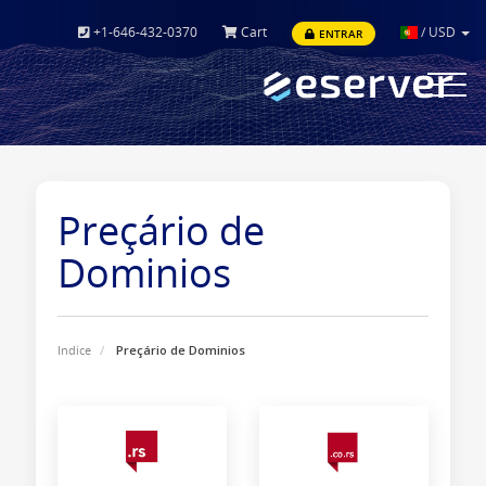
+1-646-432-0370
Cart
/
USD
ENTRAR
Toggle
navigat
Preçário de
Dominios
Indice
Preçário de Dominios