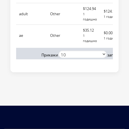
$124.94
$124.94
adult
Other
1
1 годишно
годишно
$35.12
$0.00
ae
Other
1
1 годишно
годишно
Прет
Прикажи
записи