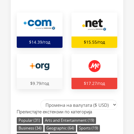
$14.39/год
$15.55/год
$9.79/год
$17.27/год
Прелистајте екстензии по категорија
Popular (31)
Arts and Entertainment (19)
Business (34)
Geographic (64)
Sports (19)