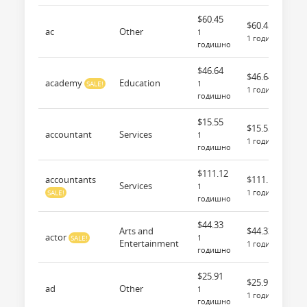
$60.45
$60.45
ac
Other
1
1 годишно
годишно
$46.64
$46.64
academy
Education
1
SALE!
1 годишно
годишно
$15.55
$15.55
accountant
Services
1
1 годишно
годишно
$111.12
accountants
$111.12
Services
1
1 годишно
SALE!
годишно
$44.33
Arts and
$44.33
actor
1
SALE!
Entertainment
1 годишно
годишно
$25.91
$25.91
ad
Other
1
1 годишно
годишно