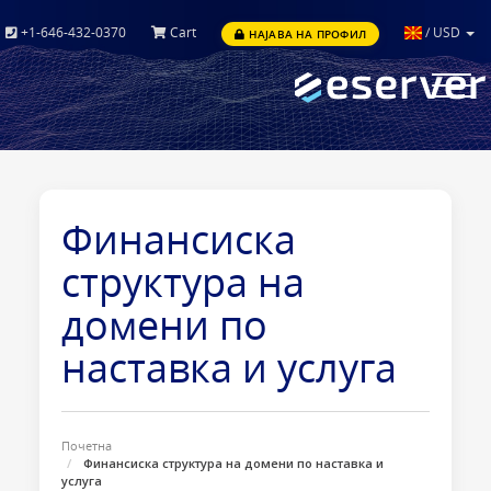
+1-646-432-0370
Cart
/
USD
НАЈАВА НА ПРОФИЛ
Toggle
navigat
Финансиска
структура на
домени по
наставка и услуга
Почетна
Финансиска структура на домени по наставка и
услуга