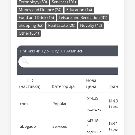
Technology (30)
Services (101)
Money and Finance (24)
Education (14)
Food and Drink (15)
Leisure and Recreation (31)
Shopping (62)
Real Estate (20)
Novelty (42)
Other (654)
Прикажани 1 до 10 од 1,109 записи
TLD
Нова
(наставка)
Категорија
цена
Трансфер
$14.39
$14.39
com
Popular
1
1 годишно
годишно
$43.18
$43.18
abogado
Services
1
1 годишно
годишно