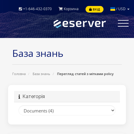
+1-646-432-0370
Корзина
/
USD
ВХІД
Toggle
navigat
База знань
Головна
База знань
Перегляд статей з мітками policy
Категорія