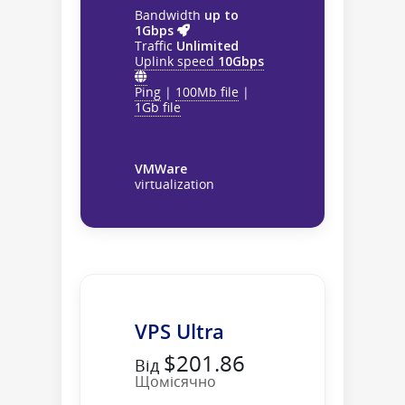
Bandwidth
up to
1Gbps
Traffic
Unlimited
Uplink speed
10Gbps
Ping
|
100Mb file
|
1Gb file
VMWare
virtualization
VPS Ultra
$201.86
Від
Щомісячно