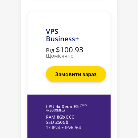
VPS
Business+
$100.93
Від
Щомісячно
Замовити зараз
(min.
CPU
4x Xeon E5
4х2000Mhz)
RAM
8Gb ECC
SSD
250Gb
1x IPv4 + IPv6 /64