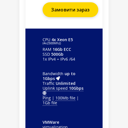
Замовити зараз
CPU
4x Xeon E5
(4х2500Mhz)
RAM
16Gb ECC
SSD
500Gb
1x IPv4 + IPv6 /64
Bandwidth
up to
1Gbps
Traffic
Unlimited
Uplink speed
10Gbps
Ping
|
100Mb file
|
1Gb file
VMWare
virtualization