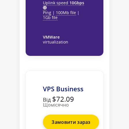
Uplink speed
10Gbps
Ping
|
100Mb file
|
1Gb file
VMWare
virtualization
VPS Business
$72.09
Від
Щомісячно
Замовити зараз