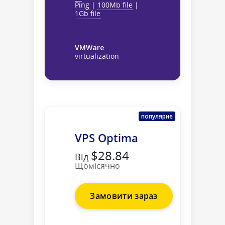
Ping
|
100Mb file
|
1Gb file
VMWare
virtualization
популярне
VPS Optima
$28.84
Від
Щомісячно
Замовити зараз