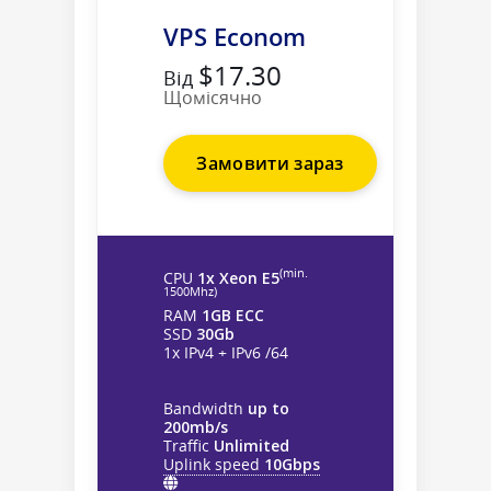
VPS Econom
$17.30
Від
Щомісячно
Замовити зараз
(min.
CPU
1x Xeon E5
1500Mhz)
RAM
1GB ECC
SSD
30Gb
1x IPv4 + IPv6 /64
Bandwidth
up to
200mb/s
Traffic
Unlimited
Uplink speed
10Gbps