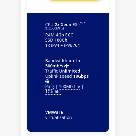
(min.
CPU
2x Xeon E5
2х2500Mhz)
RAM
4Gb ECC
SSD
100Gb
1x IPv4 + IPv6 /64
Bandwidth
up to
500mb/s
Traffic
Unlimited
Uplink speed
10Gbps
Ping
|
100Mb file
|
1Gb file
VMWare
virtualization