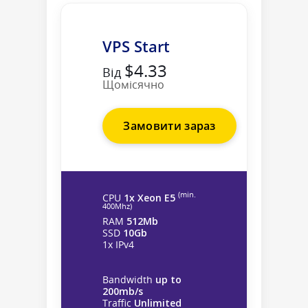
VPS Start
$4.33
Від
Щомісячно
Замовити зараз
(min.
CPU
1x Xeon E5
400Mhz)
RAM
512Mb
SSD
10Gb
1x IPv4
Bandwidth
up to
200mb/s
Traffic
Unlimited