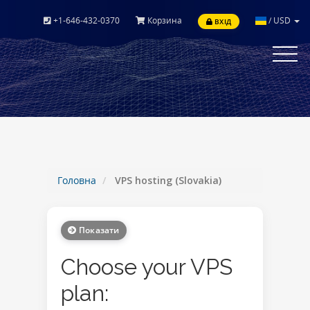
+1-646-432-0370
Корзина
/
USD
ВХІД
Toggle
navigat
Головна
VPS hosting (Slovakia)
Показати
Choose your VPS
plan: