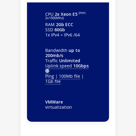
(min.
CPU
2x Xeon E5
2х1500Mhz)
RAM
2Gb ECC
SSD
60Gb
1x IPv4 + IPv6 /64
Bandwidth
up to
200mb/s
Traffic
Unlimited
Uplink speed
10Gbps
Ping
|
100Mb file
|
1Gb file
VMWare
virtualization