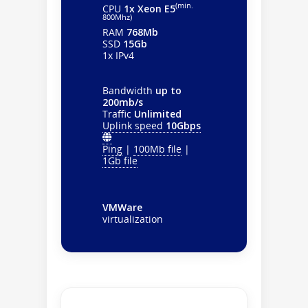
(min.
CPU
1x Xeon E5
800Mhz)
RAM
768Mb
SSD
15Gb
1x IPv4
Bandwidth
up to
200mb/s
Traffic
Unlimited
Uplink speed
10Gbps
Ping
|
100Mb file
|
1Gb file
VMWare
virtualization