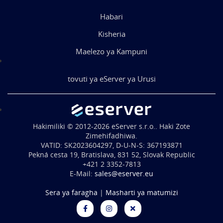
Habari
Kisheria
Maelezo ya Kampuni
tovuti ya eServer ya Urusi
Hakimiliki © 2012-2026 eServer s.r.o.. Haki Zote
Zimehifadhiwa.
VATID: SK2023604297, D-U-N-S: 367193871
Pekná cesta 19, Bratislava, 831 52, Slovak Republic
+421 2 3352-7813
E-Mail:
sales@eserver.eu
Sera ya faragha
|
Masharti ya matumizi