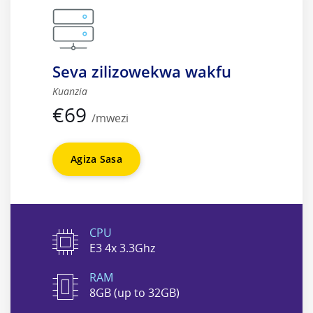
Seva zilizowekwa wakfu
Kuanzia
€
69
/mwezi
Agiza Sasa
CPU
E3 4x 3.3Ghz
RAM
8GB (up to 32GB)