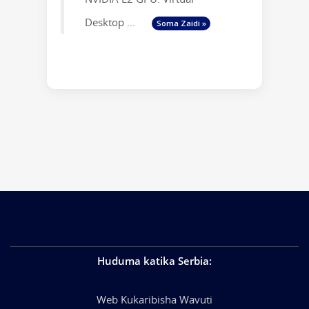
Desktop ...
Soma Zaidi »
Huduma katika Serbia
:
Web Kukaribisha Wavuti