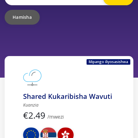
Mipango iliyosasishwa
Shared Kukaribisha Wavuti
Kuanzia
€
2.49
/mwezi