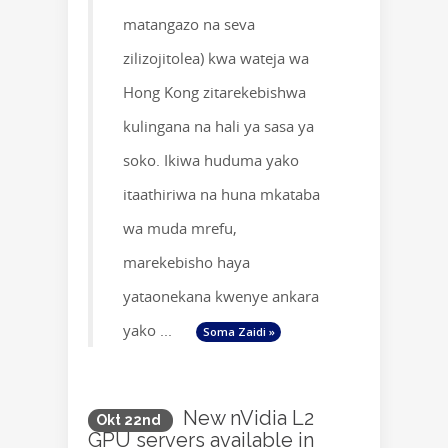
matangazo na seva
zilizojitolea) kwa wateja wa
Hong Kong zitarekebishwa
kulingana na hali ya sasa ya
soko. Ikiwa huduma yako
itaathiriwa na huna mkataba
wa muda mrefu,
marekebisho haya
yataonekana kwenye ankara
yako ...
Soma Zaidi »
New nVidia L2
Okt 22nd
GPU servers available in