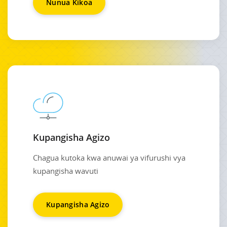
Nunua Kikoa
Kupangisha Agizo
Chagua kutoka kwa anuwai ya vifurushi vya
kupangisha wavuti
Kupangisha Agizo