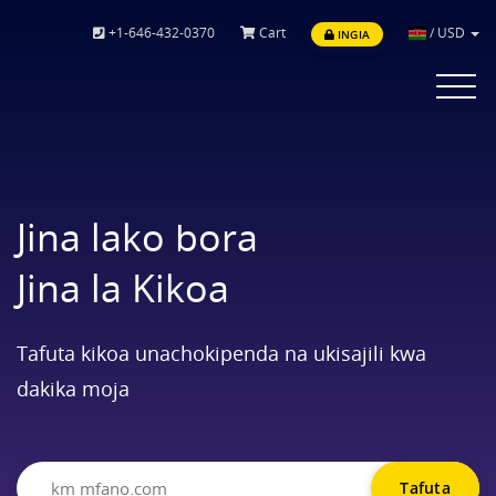
+1-646-432-0370
Cart
/
USD
INGIA
Toggle
navigat
Jina lako bora
Jina la Kikoa
Tafuta kikoa unachokipenda na ukisajili kwa
dakika moja